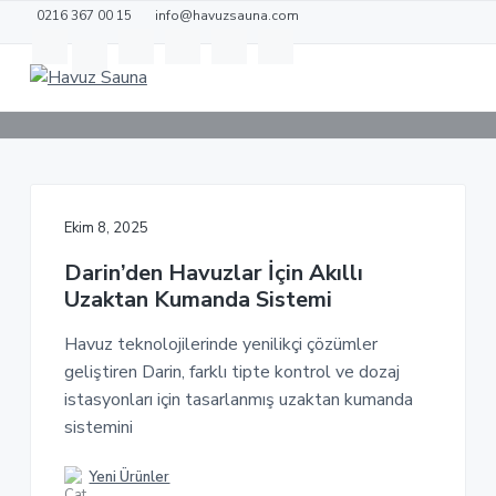
S
S
0216 367 00 15
info@havuzsauna.com
k
k
Darin
i
i
p
p
H
P
e
a
t
t
r
v
i
o
o
u
y
o
m
f
z
d
S
a
o
i
a
k
Ekim 8, 2025
i
o
u
S
e
n
n
t
Darin’den Havuzlar İçin Akıllı
k
a
t
c
e
Uzaktan Kumanda Sistemi
ö
r
o
r
e
Havuz teknolojilerinde yenilikçi çözümler
n
l
D
geliştiren Darin, farklı tipte kontrol ve dozaj
t
e
r
istasyonları için tasarlanmış uzaktan kumanda
e
g
i
sistemini
n
t
Yeni Ürünler