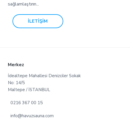
sağlamlaştırın...
İLETİŞİM
F
Merkez
o
İdealtepe Mahallesi Denizciler Sokak
No: 14/5
o
Maltepe / İSTANBUL
t
0216 367 00 15
e
info@havuzsauna.com
r