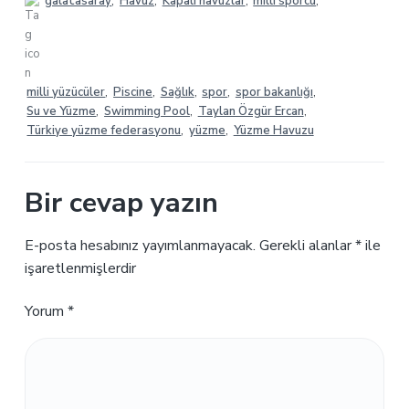
galatasaray
,
Havuz
,
Kapalı havuzlar
,
milli sporcu
,
milli yüzücüler
,
Piscine
,
Sağlık
,
spor
,
spor bakanlığı
,
Su ve Yüzme
,
Swimming Pool
,
Taylan Özgür Ercan
,
Türkiye yüzme federasyonu
,
yüzme
,
Yüzme Havuzu
Bir cevap yazın
E-posta hesabınız yayımlanmayacak.
Gerekli alanlar
*
ile
işaretlenmişlerdir
Yorum
*