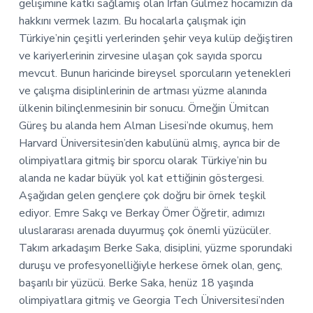
gelişimine katkı sağlamış olan İrfan Gülmez hocamızın da
hakkını vermek lazım. Bu hocalarla çalışmak için
Türkiye’nin çeşitli yerlerinden şehir veya kulüp değiştiren
ve kariyerlerinin zirvesine ulaşan çok sayıda sporcu
mevcut. Bunun haricinde bireysel sporcuların yetenekleri
ve çalışma disiplinlerinin de artması yüzme alanında
ülkenin bilinçlenmesinin bir sonucu. Örneğin Ümitcan
Güreş bu alanda hem Alman Lisesi’nde okumuş, hem
Harvard Üniversitesin’den kabulünü almış, ayrıca bir de
olimpiyatlara gitmiş bir sporcu olarak Türkiye’nin bu
alanda ne kadar büyük yol kat ettiğinin göstergesi.
Aşağıdan gelen gençlere çok doğru bir örnek teşkil
ediyor. Emre Sakçı ve Berkay Ömer Öğretir, adımızı
uluslararası arenada duyurmuş çok önemli yüzücüler.
Takım arkadaşım Berke Saka, disiplini, yüzme sporundaki
duruşu ve profesyonelliğiyle herkese örnek olan, genç,
başarılı bir yüzücü. Berke Saka, henüz 18 yaşında
olimpiyatlara gitmiş ve Georgia Tech Üniversitesi’nden