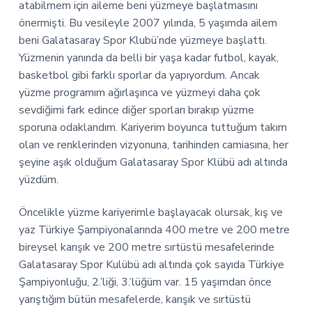
n
atabilmem için aileme beni yüzmeye başlatmasını
s
önermişti. Bu vesileyle 2007 yılında, 5 yaşımda ailem
beni Galatasaray Spor Klubü’nde yüzmeye başlattı.
Yüzmenin yanında da belli bir yaşa kadar futbol, kayak,
basketbol gibi farklı sporlar da yapıyordum. Ancak
yüzme programım ağırlaşınca ve yüzmeyi daha çok
sevdiğimi fark edince diğer sporları bırakıp yüzme
sporuna odaklandım. Kariyerim boyunca tuttuğum takım
olan ve renklerinden vizyonuna, tarihinden camiasına, her
şeyine aşık olduğum Galatasaray Spor Klübü adı altında
yüzdüm.
Öncelikle yüzme kariyerimle başlayacak olursak, kış ve
yaz Türkiye Şampiyonalarında 400 metre ve 200 metre
bireysel karışık ve 200 metre sırtüstü mesafelerinde
Galatasaray Spor Kulübü adı altında çok sayıda Türkiye
Şampiyonluğu, 2.’liği, 3.’lüğüm var. 15 yaşımdan önce
yarıştığım bütün mesafelerde, karışık ve sırtüstü