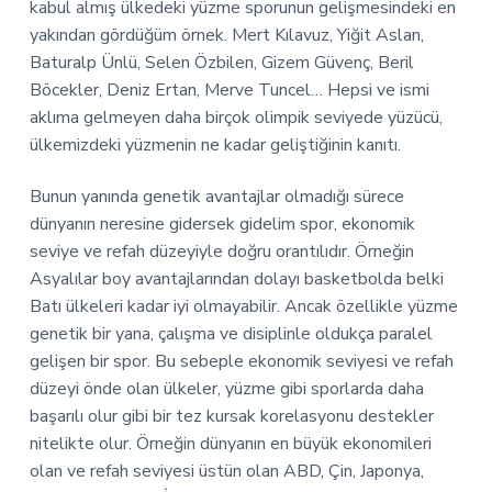
kabul almış ülkedeki yüzme sporunun gelişmesindeki en
yakından gördüğüm örnek. Mert Kılavuz, Yiğit Aslan,
Baturalp Ünlü, Selen Özbilen, Gizem Güvenç, Beril
Böcekler, Deniz Ertan, Merve Tuncel… Hepsi ve ismi
aklıma gelmeyen daha birçok olimpik seviyede yüzücü,
ülkemizdeki yüzmenin ne kadar geliştiğinin kanıtı.
Bunun yanında genetik avantajlar olmadığı sürece
dünyanın neresine gidersek gidelim spor, ekonomik
seviye ve refah düzeyiyle doğru orantılıdır. Örneğin
Asyalılar boy avantajlarından dolayı basketbolda belki
Batı ülkeleri kadar iyi olmayabilir. Ancak özellikle yüzme
genetik bir yana, çalışma ve disiplinle oldukça paralel
gelişen bir spor. Bu sebeple ekonomik seviyesi ve refah
düzeyi önde olan ülkeler, yüzme gibi sporlarda daha
başarılı olur gibi bir tez kursak korelasyonu destekler
nitelikte olur. Örneğin dünyanın en büyük ekonomileri
olan ve refah seviyesi üstün olan ABD, Çin, Japonya,