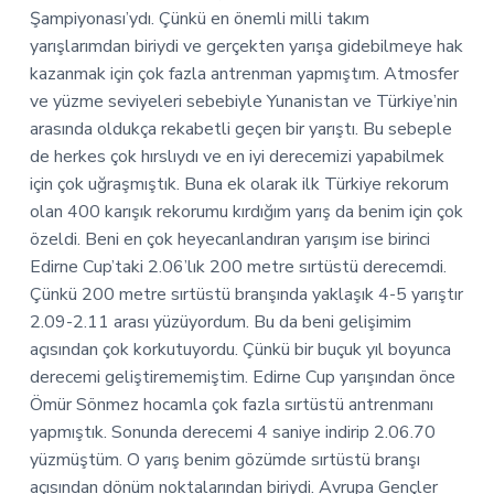
Şampiyonası’ydı. Çünkü en önemli milli takım
yarışlarımdan biriydi ve gerçekten yarışa gidebilmeye hak
kazanmak için çok fazla antrenman yapmıştım. Atmosfer
ve yüzme seviyeleri sebebiyle Yunanistan ve Türkiye’nin
arasında oldukça rekabetli geçen bir yarıştı. Bu sebeple
de herkes çok hırslıydı ve en iyi derecemizi yapabilmek
için çok uğraşmıştık. Buna ek olarak ilk Türkiye rekorum
olan 400 karışık rekorumu kırdığım yarış da benim için çok
özeldi. Beni en çok heyecanlandıran yarışım ise birinci
Edirne Cup’taki 2.06’lık 200 metre sırtüstü derecemdi.
Çünkü 200 metre sırtüstü branşında yaklaşık 4-5 yarıştır
2.09-2.11 arası yüzüyordum. Bu da beni gelişimim
açısından çok korkutuyordu. Çünkü bir buçuk yıl boyunca
derecemi geliştirememiştim. Edirne Cup yarışından önce
Ömür Sönmez hocamla çok fazla sırtüstü antrenmanı
yapmıştık. Sonunda derecemi 4 saniye indirip 2.06.70
yüzmüştüm. O yarış benim gözümde sırtüstü branşı
açısından dönüm noktalarından biriydi. Avrupa Gençler