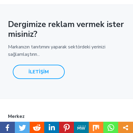
Dergimize reklam vermek ister
misiniz?
Markanızın tanıtımını yaparak sektördeki yerinizi
sağlamlaştırın...
İLETİŞİM
F
Merkez
o
İdealtepe Mahallesi Denizciler Sokak