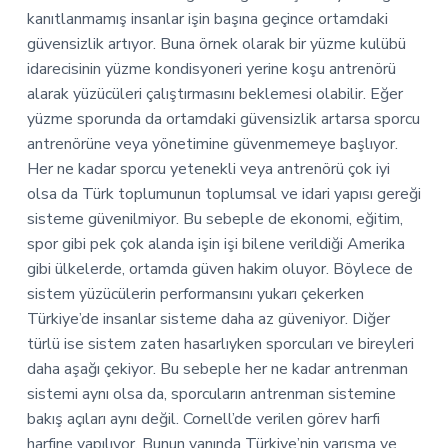
kanıtlanmamış insanlar işin başına geçince ortamdaki
güvensizlik artıyor. Buna örnek olarak bir yüzme kulübü
idarecisinin yüzme kondisyoneri yerine koşu antrenörü
alarak yüzücüleri çalıştırmasını beklemesi olabilir. Eğer
yüzme sporunda da ortamdaki güvensizlik artarsa sporcu
antrenörüne veya yönetimine güvenmemeye başlıyor.
Her ne kadar sporcu yetenekli veya antrenörü çok iyi
olsa da Türk toplumunun toplumsal ve idari yapısı gereği
sisteme güvenilmiyor. Bu sebeple de ekonomi, eğitim,
spor gibi pek çok alanda işin işi bilene verildiği Amerika
gibi ülkelerde, ortamda güven hakim oluyor. Böylece de
sistem yüzücülerin performansını yukarı çekerken
Türkiye’de insanlar sisteme daha az güveniyor. Diğer
türlü ise sistem zaten hasarlıyken sporcuları ve bireyleri
daha aşağı çekiyor. Bu sebeple her ne kadar antrenman
sistemi aynı olsa da, sporcuların antrenman sistemine
bakış açıları aynı değil. Cornell’de verilen görev harfi
harfine yapılıyor. Bunun yanında Türkiye’nin yarışma ve