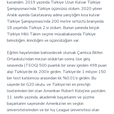
kazandım. 2019 yazında Türkiye Uzun Kulvar Türkiye
Şampıyonası’nda Türkiye üçüncüsü oldum. 2020 yılının
Aralık ayında Galatasaray adına yarıştığım kısa kulvar
Türkiye Şampiyonası’nda 200 metre sırtüstü branşında
18 yaşımda Türkiye 2.si oldum. Bunun yanında birçok
Türkiye Milli Takım seçme müsabakasında Türkiye
birinciliğim, ikinciliğim ve üçüncülüğüm var.
Eğitim hayatımdan bahsedecek olursak Çamlıca Bilfen
Ortaokulu’ndan mezun olduktan sonra, lise giriş
sınavında (TEOG) 500 puanlık bir sınav içinden 498 puan
alıp Türkiye’de ilk 200’e girdim. Türkiye’de 1 milyon 150
bin test katılımcısı arasından ilk %0.01’e girdim. Bu
sayede bir G20 okulu, ve Türkiye’nin en prestijli
liselerinden biri olan Amerikan Robert Kolej’ine yazıldım.
11. sınıfın yazında, akademik başarılarım ve yüzme
başarılarım sayesinde Amerika’nın en seçkin
üniversitelerinden ve bir Ivy League üniversitesi olan