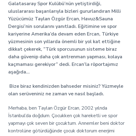
r
Galatasaray Spor Kulübü’nün yetiştirdiği,
uluslararası başarılarıyla bizleri gururlandıran Milli
I
Yüzücümüz Taylan Özgür Ercan, Havuz&Sauna
Dergisi’nin sorularını yanıtladı. Eğitimine ve spor
n
kariyerine Amerika’da devam eden Ercan, Türkiye
t
yüzmesinin son yıllarda önemli bir yol kat ettiğine
dikkat çekerek, “Türk sporcusunun sisteme biraz
e
daha güvenip daha çok antrenman yapması, kolaya
r
kaçmaması gerekiyor” dedi. Ercan’la röportajımız
aşağıda…
a
c
Bize biraz kendinizden bahseder misiniz? Yüzmeyle
olan serüveniniz ne zaman ve nasıl başladı.
t
Merhaba, ben Taylan Özgür Ercan, 2002 yılnda
i
İstanbul’da doğdum. Çocukken çok hareketli ve spor
o
yapmayı çok seven bir çocuktum. Annemler beni doktor
kontrolüne götürdüğünde çocuk doktorum enerjimi