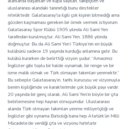
alanlarda başarıları ve kupa sayıları, takipçileri ve
uluslararası alandaki tanınırlığı bunu destekler
niteliktedir. Galatasaray’la ilgili çok kişinin bilmediği ama
gözden kaçmaması gereken bir örnek vermek istiyorum.
Galatasaray Spor Klübü 1905 yılında Ali Sami Yen
tarafından kurulmuştur. Ali Sami Yen, 1886 yılında
doğmuştur. Bu da Ali Sami Yen’i Türkiye’nin en büyük
kulübünü sadece 19 yaşında kurduğu anlamına gelir. Bu
kulübü kurarken de belirttiği vizyon şudur: “Amacımız
İngilizler gibi toplu bir halde oynamak, bir renge ve bir
isme malik olmak ve Türk olmayan takımları yenmektir.”
Bu sebeple Galatasaray’ın, tarihi, kurucusu ve vizyonuyla
benim kişiliğimde ve karakterimde çok büyük payı vardır.
20 yaşında bir genç olarak, Ali Sami Yen’in böyle bir çıta
belirlemesine hep hayran olmuşumdur. Uluslararası
alanda Türk olmayan takımları yenme milliyetçiliği ve
İngilizler gibi oynama Batıcılığı bana hep Atatürk’ün Milli
Mücadele’de verdiği çıta ve vizyonu hatırlatır.